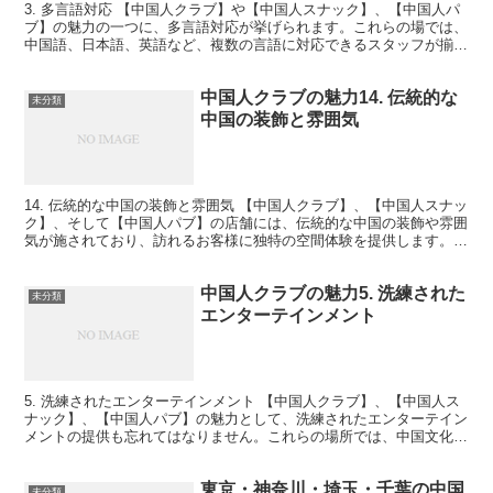
3. 多言語対応 【中国人クラブ】や【中国人スナック】、【中国人パ
ブ】の魅力の一つに、多言語対応が挙げられます。これらの場では、
中国語、日本語、英語など、複数の言語に対応できるスタッフが揃っ
ています。これにより、言葉の壁を感じることなく、異...
中国人クラブの魅力14. 伝統的な
未分類
中国の装飾と雰囲気
14. 伝統的な中国の装飾と雰囲気 【中国人クラブ】、【中国人スナッ
ク】、そして【中国人パブ】の店舗には、伝統的な中国の装飾や雰囲
気が施されており、訪れるお客様に独特の空間体験を提供します。こ
れらの店舗では、赤や金を基調とした豪華な内装や、...
中国人クラブの魅力5. 洗練された
未分類
エンターテインメント
5. 洗練されたエンターテインメント 【中国人クラブ】、【中国人ス
ナック】、【中国人パブ】の魅力として、洗練されたエンターテイン
メントの提供も忘れてはなりません。これらの場所では、中国文化に
触れることができる多彩なパフォーマンスや、リラック...
東京・神奈川・埼玉・千葉の中国
未分類