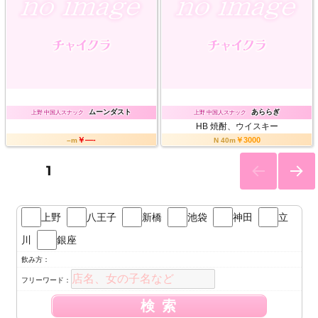
ムーンダスト
あららぎ
上野 中国人スナック
上野 中国人スナック
HB
焼酎、ウイスキー
￥—-
￥3000
–m
N 40m
投
PAGE
1
NEXT
稿
PAG
上野
八王子
新橋
池袋
神田
立
E
の
川
銀座
飲み方：
ペ
フリーワード：
ー