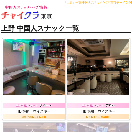
「上野」一覧|中国人スナック/パブ[東京チャイクラ]
中国人スナック・中国人パブなら『チャイ
上野 中国人スナック一覧
クラ東京』
クイーン
アロハ
上野 中国人スナック
上野 中国人スナック
HB
焼酎、ウイスキー
HB
焼酎、ウイスキー
￥4000
￥4000
N＆R 60m
N＆R 60m