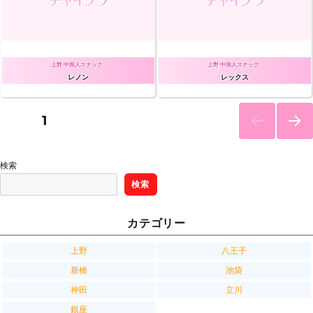
上野 中国人スナック
上野 中国人スナック
レノン
レックス
￥—-
–m
–m
投
PAGE
1
￥—-
NEXT
稿
PAG
検索
E
の
検索
ペ
カテゴリー
ー
上野
八王子
新橋
池袋
ジ
神田
立川
銀座